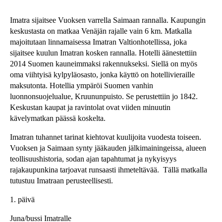
Imatra sijaitsee Vuoksen varrella Saimaan rannalla. Kaupungin
keskustasta on matkaa Venäjän rajalle vain 6 km. Matkalla
majoitutaan linnamaisessa Imatran Valtionhotellissa, joka
sijaitsee kuulun Imatran kosken rannalla. Hotelli äänestettiin
2014 Suomen kauneimmaksi rakennukseksi. Siellä on myös
oma viihtyisä kylpyläosasto, jonka käyttö on hotellivieraille
maksutonta. Hotellia ympäröi Suomen vanhin
luonnonsuojelualue, Kruununpuisto. Se perustettiin jo 1842.
Keskustan kaupat ja ravintolat ovat viiden minuutin
kävelymatkan päässä koskelta.
Imatran tuhannet tarinat kiehtovat kuulijoita vuodesta toiseen.
Vuoksen ja Saimaan synty jääkauden jälkimainingeissa, alueen
teollisuushistoria, sodan ajan tapahtumat ja nykyisyys
rajakaupunkina tarjoavat runsaasti ihmeteltävää. Tällä matkalla
tutustuu Imatraan perusteellisesti.
1. päivä
Juna/bussi Imatralle