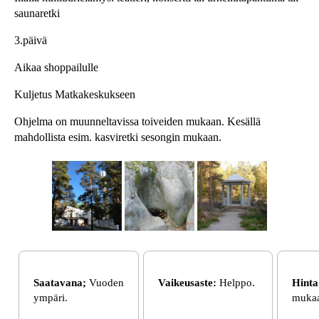
saunaretki
3.päivä
Aikaa shoppailulle
Kuljetus Matkakeskukseen
Ohjelma on muunneltavissa toiveiden mukaan. Kesällä
mahdollista esim. kasviretki sesongin mukaan.
Saatavana;
Vuoden
Vaikeusaste:
Helppo.
Hint
ympäri.
muka