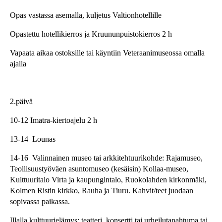
Opas vastassa asemalla, kuljetus Valtionhotellille
Opastettu hotellikierros ja Kruununpuistokierros 2 h
Vapaata aikaa ostoksille tai käyntiin Veteraanimuseossa omalla
ajalla
2.päivä
10-12 Imatra-kiertoajelu 2 h
13-14 Lounas
14-16 Valinnainen museo tai arkkitehtuurikohde: Rajamuseo,
Teollisuustyöväen asuntomuseo (kesäisin) Kollaa-museo,
Kulttuuritalo Virta ja kaupungintalo, Ruokolahden kirkonmäki,
Kolmen Ristin kirkko, Rauha ja Tiuru. Kahvit/teet juodaan
sopivassa paikassa.
Illalla kulttuurielämys: teatteri, konsertti tai urheilutapahtuma tai