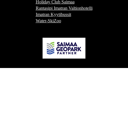
Holiday Club Saimaa
Rantasipi Imatran Valtionhotelli
Imatran Kyytibussit
Water-SkiZoo